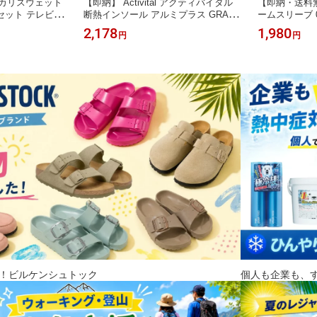
ポカリスウェット
【即納】 Activital アクティバイタル
【即納・送料無
セット テレビC
断熱インソール アルミプラス GRA10
ームスリーブ 02
スポーツ 運動 就
04 地熱遮断-8.5℃ 高校野球 甲子園採
り 紫外線対策
2,178
1,980
円
円
設 学校 まとめ買
用 暑さ対策 熱中症対策 足裏 火傷防
乾 軽量 メン
止 アーチサポート スパイク 中敷き
グ トレイル 
astersキャ
！ビルケンシュトック
個人も企業も、