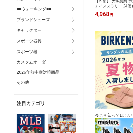
トエック
【即納】 5足組 ショート丈ソックス
【即納】 大塚製薬 
0+ SP
メンズ レディース 学生 通学 スポー
アイススラリー 24個
■■ウォーキング■■
グ 白くなら
ツソックス 白ソックス 高品質 高機能
M放映中 熱中症対策 
1,650
4,968
円
円
ウォーター
厚手 吸汗速乾 アーチサポート
寝 34911 企業 施
ブランドシューズ
 スノボ
い
ーン対象
キャラクター
スポーツ器具
スポーツ器
カスタムオーダー
2026年熱中症対策商品
その他
注目カテゴリ
今こそ知ってほしい