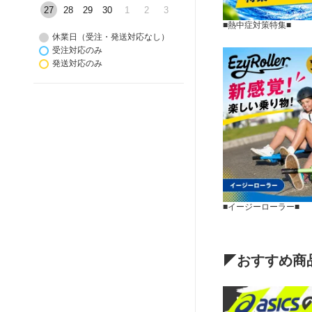
27
28
29
30
1
2
3
■熱中症対策特集■
休業日（受注・発送対応なし）
受注対応のみ
発送対応のみ
■イージーローラー■
◤おすすめ商