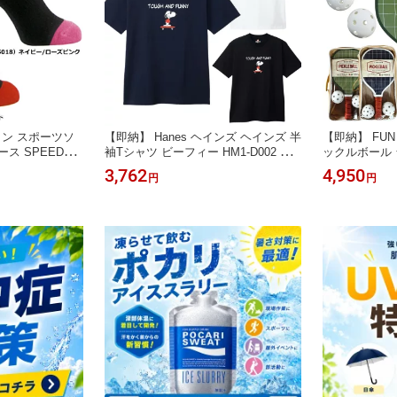
ン スポーツソ
【即納】 Hanes ヘインズ ヘインズ 半
【即納】 FUN
ス SPEEDWI
袖Tシャツ ビーフィー HM1-D002 PE
ックルボール 
ANUTS スヌーピー ホワイト ブラッ
用 ボール2個
3,762
4,950
円
円
ク ネイビー S M L XLサイズ メンズ
付き 当店オリ
レディース ユニセックス
せ販売ありま