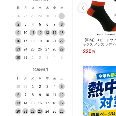
日
月
火
水
木
金
土
26
27
28
29
30
31
1
2
3
4
5
6
7
8
9
10
11
12
13
14
15
ニア レ
【即納】SHINDEN × BA 5本指ソック
【即納】スピードウィ
16
17
18
19
20
21
22
0cm カ
ス 両面グリップソックスIII レギュラ
ックス メンズ レディー
キャンプ
ー ビアスロング 特許取得済 野球ソッ
N 靴下
23
24
25
26
27
28
29
2,750
220
円
円
パ
クス 靴下 機能
30
31
1
2
3
4
5
2026年9月
日
月
火
水
木
金
土
30
31
1
2
3
4
5
6
7
8
9
10
11
12
13
14
15
16
17
18
19
20
21
22
23
24
25
26