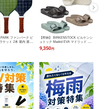
 PARK ファンパーク ピ
【即納】 BIRKENSTOCK ビルケンシ
【即納】
ラケット 2本 屋内 屋外
ュトック Madrid EVA マドリッド ビ
クルボ
セット 専用収納カバー
ッグバックル サンダル 1029633 1029
コート
9,350
2,47
円
ジナル カラー組み合わ
635 1030479 1031422 ナロー幅 幅狭
クイエ
す
レディース 正規代理店