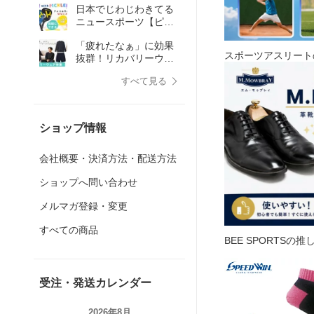
日本でじわじわきてる
ニュースポーツ【ピッ
クルボール】ってなぁ
「疲れたなぁ」に効果
に？
スポーツアスリート
抜群！リカバリーウェ
ア特集
すべて見る
ショップ情報
会社概要・決済方法・配送方法
ショップへ問い合わせ
メルマガ登録・変更
すべての商品
BEE SPORTSの
受注・発送カレンダー
2026年8月