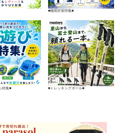
■梅雨対策特集■
ム特集■
■トレッキングポール■