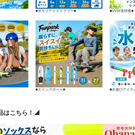
■ポカリアイススラリー■
■UV対策特集■
■スイングボード■
■水遊びアイテ
品はこちら！◢