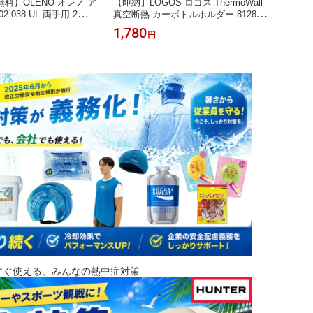
料】OLENO オレノ ア
【即納】LOGOS ロゴス ThermoWall
即納 T
-038 UL 両手用 2枚入
真空断熱 カーボトルホルダー 812860
GUA
 UVカット94％ 吸汗速
01 81286002 81286003 保冷缶 車 サ
衝撃吸
1,780
7,99
円
ズ レディース ランニン
ーモウォール ペットボトルが入る
ンガー
日本製 アームカバー【m
用 大
ンペーン対象品】
すぐ使える、みんなの熱中症対策