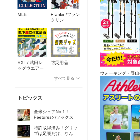
MLB
Frankin/フラン
クリン
RXL / 武田レ
防災用品
ッグウエアー
ウォーキング・登山
すべて見る
トピックス
全米シェアNo.1！
Feeturesのソックス
特許取得済み！グリッ
プは足裏だけ、なんて
ルールはない！