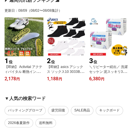
◤週間売れ筋ランキング◢
田植え 農家 農業 泥汚れ
洗剤
更新日
：
08/09
（08/02〜08/08集計）
1
2
3
位
位
位
【即納】 Activital アクテ
【即納】asics アシック
＼リピーター続出／ 洗濯
ィバイタル 断熱インソー
ス ソックス10 3033B86
セッケン 泥スッキリ303
ル アルミプラス GRA10
9 バスケ バレーボール ハ
2個セット 泥汚れ専用洗
2,178
1,188
6,380
円
円
円
04 地熱遮断-8.5℃ 高校野
ンドボール スポーツソッ
剤 ユニフォームの泥汚れ
球 甲子園採用 暑さ対策
クス はき口〜かかとまで
黒土 高校野球向け 土汚
熱中症対策 足裏 火傷防
の長さ10cm 1足入り 4サ
れ スポーツ 粉洗剤 秋季
止 アーチサポート スパ
イズ 10カラー
大会 ラグビー サッカー
▼人気の検索ワード
イク 中敷き
田植え 農家 農業 泥汚れ
洗剤
バッティンググローブ
疲労回復
SALE商品
キックボード
2026春夏新作
送料無料