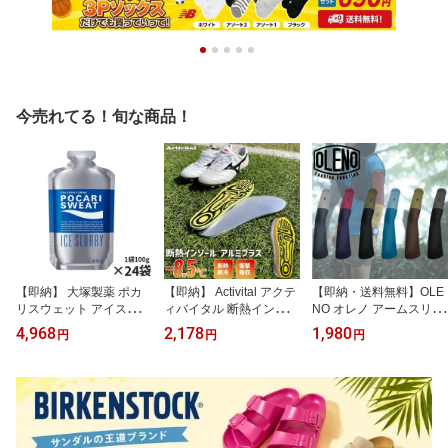
今売れてる！旬な商品！
【即納】 大塚製薬 ポカ
【即納】 Activital アクテ
【即納・送料無料】OLE
リスウェット アイススラ
ィバイタル 断熱インソー
NO オレノ アームスリー
リー 24個セット テレビ
ル アルミプラス GRA10
ブ 02-038 UL 両手用 2枚
4,968
2,178
1,980
円
円
円
CM放映中 熱中症対策 ス
04 地熱遮断-8.5℃ 高校野
入り 紫外線対策 UVカッ
ポーツ 運動 就寝 34911
球 甲子園採用 暑さ対策
ト94％ 吸汗速乾 軽量 メ
企業 施設 学校 まとめ
熱中症対策 足裏 火傷防
ンズ レディース ランニ
買い
止 アーチサポート スパ
ング トレイル 日本製 ア
イク 中敷き
ームカバー【mastersキ
ャンペーン対象品】