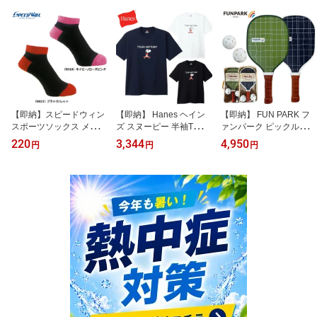
【即納】スピードウィン
【即納】 Hanes ヘイン
【即納】 FUN PARK フ
スポーツソックス メンズ
ズ スヌーピー 半袖Tシャ
ァンパーク ピックルボー
レディース SPEEDWIN
ツ ビーフィー HM1-D00
ル ラケット 2本 屋内 屋
220
3,344
4,950
円
円
円
靴下
2 PEANUTS ホワイト ブ
外用 ボール2個セット 専
ラック ネイビー S M L X
用収納カバー付き 当店オ
Lサイズ メンズ レディー
リジナル カラー組み合わ
ス ユニセックス
せ販売あります