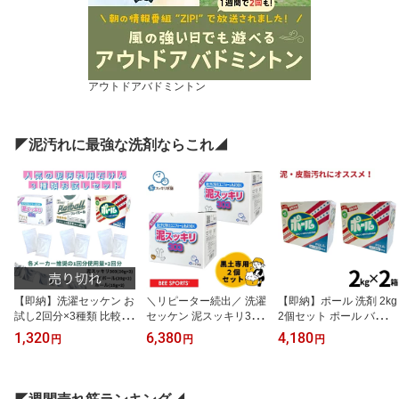
アウトドアバドミントン
◤泥汚れに最強な洗剤ならこれ◢
【即納】洗濯セッケン お
＼リピーター続出／ 洗濯
【即納】ポール 洗剤 2kg
試し2回分×3種類 比較体
セッケン 泥スッキリ303
2個セット ポール バイオ
験セット 泥スッキリ303
2個セット 泥汚れ専用洗
濃厚洗剤 ポール 酵素配
1,320
6,380
4,180
円
円
円
ポール ガイアランドリー
剤 ユニフォームの泥汚れ
合 爽やかなフローラルの
プレイボール 泥汚れ専用
黒土 高校野球向け 土汚
香り 洗濯洗剤 泥汚れ 皮
洗剤 黒土 高校野球向け
れ スポーツ 粉洗剤 秋季
脂汚れ 野球 メンズ レデ
大会 ラグビー サッカー
ィースフォーム ソックス