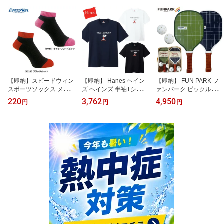
【即納】スピードウィン
【即納】 Hanes ヘイン
【即納】 FUN PARK フ
スポーツソックス メンズ
ズ ヘインズ 半袖Tシャツ
ァンパーク ピックルボー
レディース SPEEDWIN
ビーフィー HM1-D002 P
ル ラケット 2本 屋内 屋
220
3,762
4,950
円
円
円
靴下
EANUTS スヌーピー ホ
外用 ボール2個セット 専
ワイト ブラック ネイビ
用収納カバー付き 当店オ
ー S M L XLサイズ メン
リジナル カラー組み合わ
ズ レディース ユニセッ
せ販売あります
クス