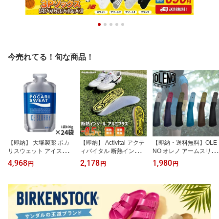
今売れてる！旬な商品！
【即納】 大塚製薬 ポカ
【即納】 Activital アクテ
【即納・送料無料】OLE
リスウェット アイススラ
ィバイタル 断熱インソー
NO オレノ アームスリー
リー 24個セット テレビ
ル アルミプラス GRA10
ブ 02-038 UL 両手用 2枚
4,968
2,178
1,980
円
円
円
CM放映中 熱中症対策 ス
04 地熱遮断-8.5℃ 高校野
入り 紫外線対策 UVカッ
ポーツ 運動 就寝 34911
球 甲子園採用 暑さ対策
ト94％ 吸汗速乾 軽量 メ
企業 施設 学校 まとめ
熱中症対策 足裏 火傷防
ンズ レディース ランニ
買い
止 アーチサポート スパ
ング トレイル 日本製 ア
イク 中敷き
ームカバー【mastersキ
ャンペーン対象品】