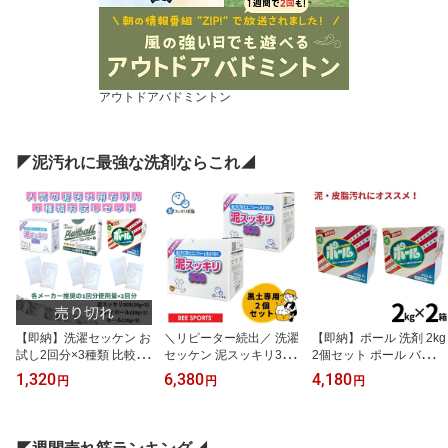
アウトドアバドミントン
◤泥汚れに最強な洗剤ならこれ◢
【即納】洗濯セッケン お
＼リピーター続出／ 洗濯
【即納】ポール 洗剤 2kg
試し2回分×3種類 比較体
セッケン 泥スッキリ303
2個セット ポール バイオ
験セット 泥スッキリ303
2個セット 泥汚れ専用洗
濃厚洗剤 ポール 酵素配
1,320
6,380
4,180
円
円
円
ポール ガイアランドリー
剤 ユニフォームの泥汚れ
合 爽やかなフローラルの
プレイボール 泥汚れ専用
黒土 高校野球向け 土汚
香り 洗濯洗剤 泥汚れ 皮
洗剤 黒土 高校野球向け
れ スポーツ 粉洗剤 秋季
脂汚れ 野球 メンズ レデ
大会 ラグビー サッカー
ィースフォーム ソックス