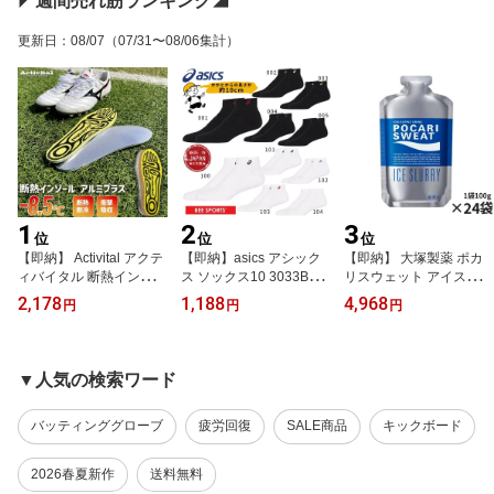
◤週間売れ筋ランキング◢
田植え 農家 農業 泥汚れ
洗剤
更新日
：
08/07
（07/31〜08/06集計）
1
2
3
位
位
位
【即納】 Activital アクテ
【即納】asics アシック
【即納】 大塚製薬 ポカ
ィバイタル 断熱インソー
ス ソックス10 3033B86
リスウェット アイススラ
ル アルミプラス GRA10
9 バスケ バレーボール ハ
リー 24個セット テレビ
2,178
1,188
4,968
円
円
円
04 地熱遮断-8.5℃ 高校野
ンドボール スポーツソッ
CM放映中 熱中症対策 ス
球 甲子園採用 暑さ対策
クス はき口〜かかとまで
ポーツ 運動 就寝 34911
熱中症対策 足裏 火傷防
の長さ10cm 1足入り 4サ
企業 施設 学校 まとめ
止 アーチサポート スパ
イズ 10カラー
買い
▼人気の検索ワード
イク 中敷き
バッティンググローブ
疲労回復
SALE商品
キックボード
2026春夏新作
送料無料